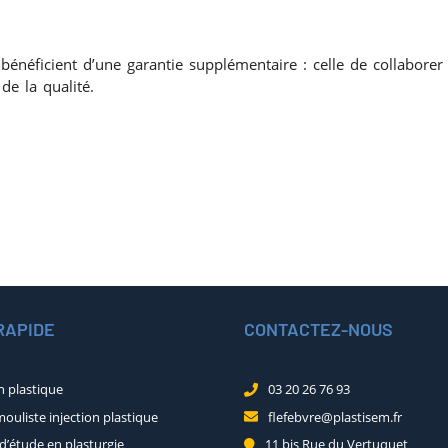
 bénéficient d’une garantie supplémentaire : celle de collaborer
de la qualité.
RAPIDE
CONTACTEZ-NOUS
n plastique
03 20 26 76 93
mouliste injection plastique
flefebvre@plastisem.fr
d’étude en plasturgie
11 bis Rue du Vertuquet