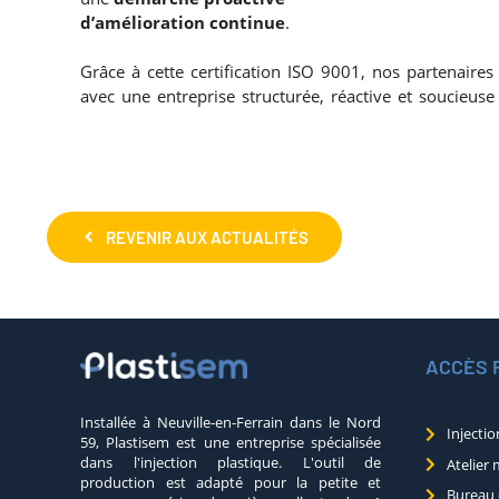
d’amélioration continue
.
Grâce à cette certification ISO 9001, nos partenaires
avec une entreprise structurée, réactive et soucieuse 
REVENIR AUX ACTUALITÉS
ACCÈS 
Installée à Neuville-en-Ferrain dans le Nord
Injectio
59, Plastisem est une entreprise spécialisée
dans l'injection plastique. L'outil de
Atelier 
production est adapté pour la petite et
Bureau 