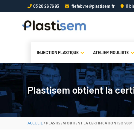
Aller
03 20 26 76 93
flefebvre@plastisem.fr
11 b
au
contenu
INJECTION PLASTIQUE
ATELIER MOULISTE
Plastisem obtient la cert
ACCUEIL
/
PLASTISEM OBTIENT LA CERTIFICATION ISO 9001