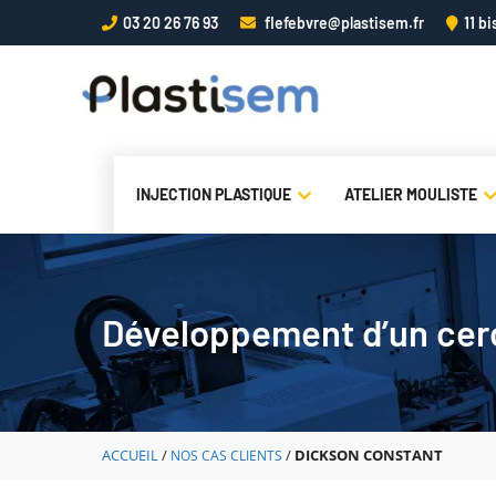
Aller
03 20 26 76 93
flefebvre@plastisem.fr
11 b
au
contenu
INJECTION PLASTIQUE
ATELIER MOULISTE
Développement d’un cerc
ACCUEIL
/
/
DICKSON CONSTANT
NOS CAS CLIENTS