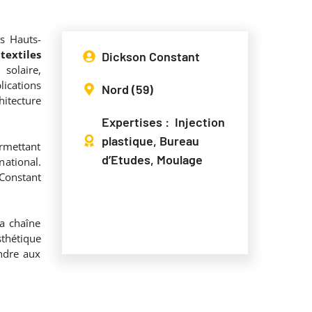
s Hauts-
extiles
Dickson Constant
olaire,
lications
Nord (59)
hitecture
Expertises : Injection
plastique, Bureau
rmettant
d’Etudes, Moulage
ational.
Constant
la chaîne
sthétique
ndre aux