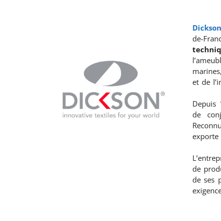
Dickso
de-Fra
techniq
l’ameubl
marines,
et de l’
Depuis 
de conj
Reconn
exporte
L’entrep
de produ
de ses 
exigence